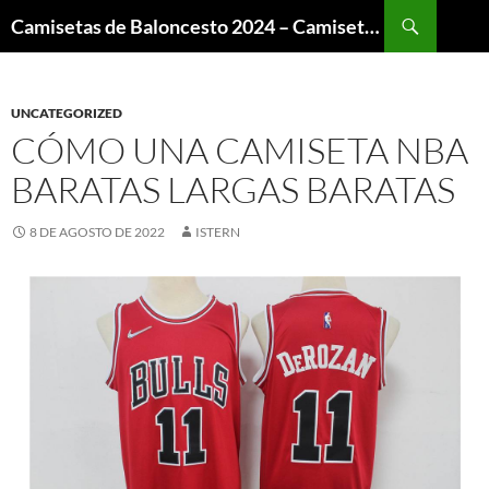
Buscar
Camisetas de Baloncesto 2024 – Camisetas NBA
SALTAR
AL
CONTENIDO
UNCATEGORIZED
CÓMO UNA CAMISETA NBA
BARATAS LARGAS BARATAS
8 DE AGOSTO DE 2022
ISTERN