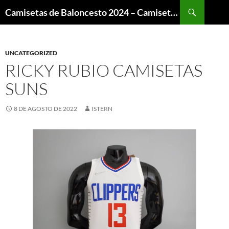
Buscar
Camisetas de Baloncesto 2024 – Camisetas NBA
SALTAR
AL
CONTENIDO
UNCATEGORIZED
RICKY RUBIO CAMISETAS
SUNS
8 DE AGOSTO DE 2022
ISTERN