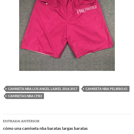
CAMISETA NBA LOS ANGEL LAIKEL 2016 2017
CAMISETA NBA PELIRROJO
CAMISETAS NBA CFB3
Navegación
ENTRADA ANTERIOR
de
cómo una camiseta nba baratas largas baratas