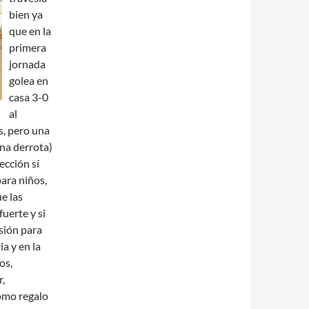
bien ya
que en la
primera
jornada
golea en
casa 3-0
al
s, pero una
una derrota)
ección sí
ara niños,
e las
uerte y si
rsión para
ia y en la
os,
,
como regalo