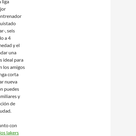
 liga
jor
entrenador
quistado
r-, seis
do a 4
medad y el
ndar una
s ideal para
on los amigos
nga corta
ar nueva
én puedes
miliares y
pción de
iudad.
junto con
los lakers