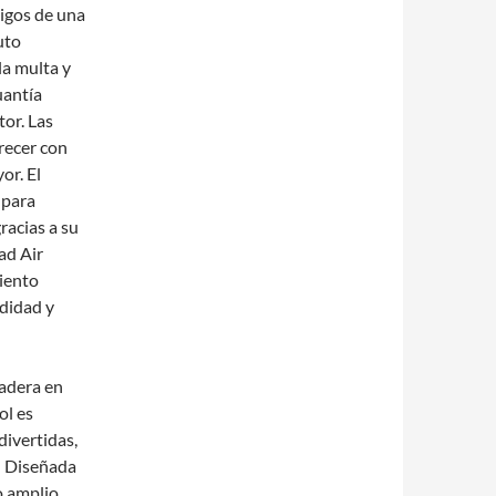
migos de una
uto
la multa y
uantía
or. Las
recer con
or. El
 para
racias a su
ad Air
iento
odidad y
dadera en
ol es
ivertidas,
: Diseñada
o amplio