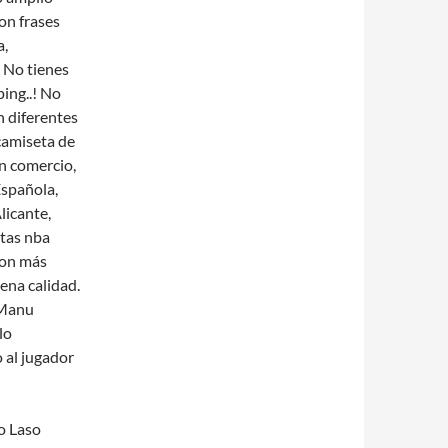
con frases
a,
 No tienes
ing..! No
 diferentes
camiseta de
un comercio,
spañola,
licante,
etas nba
son más
ena calidad.
 Manu
lo
 al jugador
o Laso