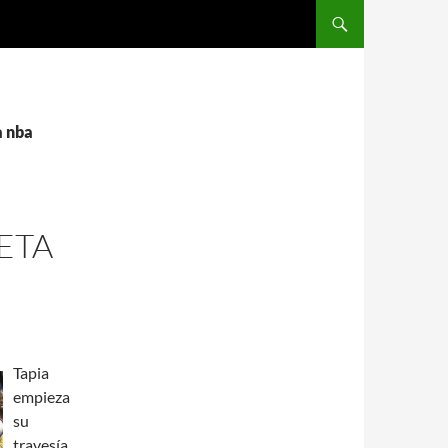
SALTAR AL CONTENIDO
a nba
ETA
Tapia
empieza
su
travesía