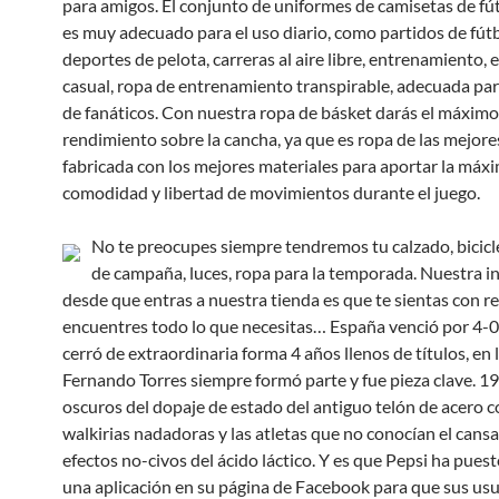
para amigos. El conjunto de uniformes de camisetas de fú
es muy adecuado para el uso diario, como partidos de fútb
deportes de pelota, carreras al aire libre, entrenamiento, e
casual, ropa de entrenamiento transpirable, adecuada par
de fanáticos. Con nuestra ropa de básket darás el máximo
rendimiento sobre la cancha, ya que es ropa de las mejor
fabricada con los mejores materiales para aportar la máx
comodidad y libertad de movimientos durante el juego.
No te preocupes siempre tendremos tu calzado, bicicle
de campaña, luces, ropa para la temporada. Nuestra i
desde que entras a nuestra tienda es que te sientas con r
encuentres todo lo que necesitas… España venció por 4-0 a
cerró de extraordinaria forma 4 años llenos de títulos, en 
Fernando Torres siempre formó parte y fue pieza clave. 19
oscuros del dopaje de estado del antiguo telón de acero c
walkirias nadadoras y las atletas que no conocían el cansa
efectos no-civos del ácido láctico. Y es que Pepsi ha pues
una aplicación en su página de Facebook para que sus usu