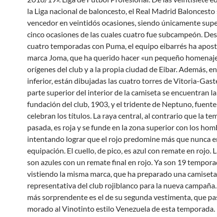
la Liga nacional de baloncesto, el Real Madrid Baloncesto 
vencedor en veintidós ocasiones, siendo únicamente sup
cinco ocasiones de las cuales cuatro fue subcampeón. De
cuatro temporadas con Puma, el equipo eibarrés ha apost
marca Joma, que ha querido hacer «un pequeño homenaje
orígenes del club y a la propia ciudad de Eibar. Además, en
inferior, están dibujadas las cuatro torres de Vitoria-Gaste
parte superior del interior de la camiseta se encuentran la
fundación del club, 1903, y el tridente de Neptuno, fuente
celebran los títulos. La raya central, al contrario que la t
pasada, es roja y se funde en la zona superior con los hom
intentando lograr que el rojo predomine más que nunca e
equipación. El cuello, de pico, es azul con remate en rojo.
son azules con un remate final en rojo. Ya son 19 tempor
vistiendo la misma marca, que ha preparado una camiset
representativa del club rojiblanco para la nueva campaña.
más sorprendente es el de su segunda vestimenta, que pa
morado al Vinotinto estilo Venezuela de esta temporada.