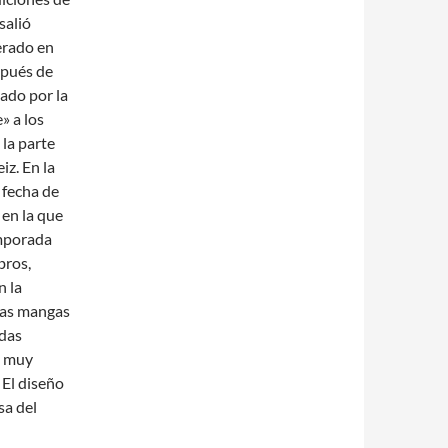
salió
erado en
spués de
ado por la
» a los
 la parte
iz. En la
 fecha de
 en la que
emporada
bros,
n la
 Las mangas
adas
a muy
 El diseño
sa del