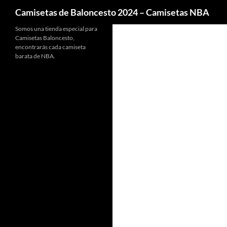
Buscar
Camisetas de Baloncesto 2024 – Camisetas NBA
Somos una tienda especial para
Camisetas Baloncesto,
encontrarás cada camiseta
barata de NBA.