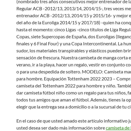
(nombrado tres años consecutivos mejor entrenador de la
Regular ACB -2012/13, 2013/14, 2014/15-, tres veces me
entrenador ACB -2012/13, 2014/15 y 2015/16- y mejor 
del año de la Euroliga 2014/15 y 2017/18) -quien ha con
hasta el momento: cinco Ligas -cinco títulos de Liga Regula
Copas, siete Supercopas de España, dos Euroligas (llegan
finales y 6 Final Four) y una Copa Intercontinental. La hu
sudor, los materiales transpirables y elásticos pueden bri
sensación de frescura. Nuestra camiseta de manga corta e
verano, ir a la playa, hacer un regalo, vestir en conjunto c
o para una despedida de soltero. MODELO: Camiseta ma
para hombre. Equipación Tottenham 2022 2023 – Compr
camiseta del Tottenham 2022 para hombre y niño. Tambi
dar camiseta fútbol niño como un regalo para tus niños, fa
todos tus amigos que aman el fútbol. Además, tienes la o
elegir que la entrega sea a domicilio o a la sucursal de tu c
En el caso de que usted amado este artículo informativo 
usted desea ser dado más información sobre
camiseta de 