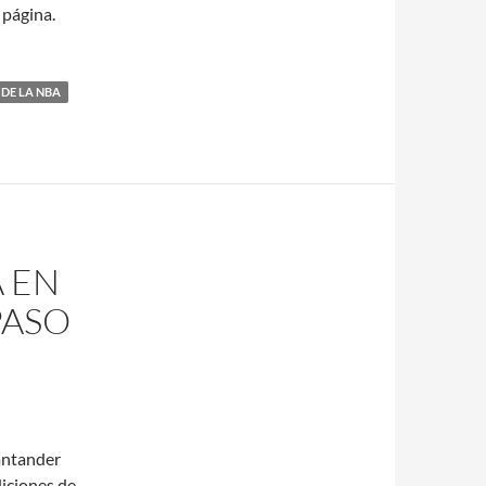
 página.
DE LA NBA
 EN
PASO
Santander
diciones de