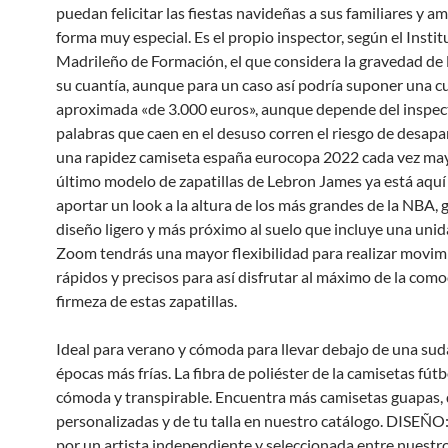
puedan felicitar las fiestas navideñas a sus familiares y a
forma muy especial. Es el propio inspector, según el Instit
Madrileño de Formación, el que considera la gravedad de 
su cuantía, aunque para un caso así podría suponer una c
aproximada «de 3.000 euros», aunque depende del inspect
palabras que caen en el desuso corren el riesgo de desapa
una rapidez camiseta españa eurocopa 2022 cada vez may
último modelo de zapatillas de Lebron James ya está aquí
aportar un look a la altura de los más grandes de la NBA, g
diseño ligero y más próximo al suelo que incluye una unid
Zoom tendrás una mayor flexibilidad para realizar movim
rápidos y precisos para así disfrutar al máximo de la com
firmeza de estas zapatillas.
Ideal para verano y cómoda para llevar debajo de una su
épocas más frías. La fibra de poliéster de la camisetas fútb
cómoda y transpirable. Encuentra más camisetas guapas, d
personalizadas y de tu talla en nuestro catálogo. DISEÑO
por un artista independiente y seleccionada entre nuestr