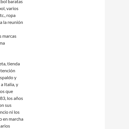
tbol baratas
ol, varios
tc., ropa
a la reunión
es marcas
ima
ta, tienda
ntención
espaldo y
 Italia, y
los que
83, los años
on sus
ncio ni los
to en marcha
arios