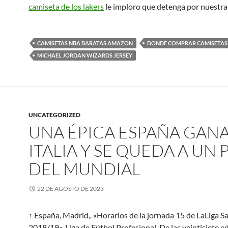
camiseta de los lakers
le imploro que detenga por nuestra
CAMISETAS NBA BARATAS AMAZON
DONDE COMPRAR CAMISETAS 
MICHAEL JORDAN WIZARDS JERSEY
UNCATEGORIZED
UNA ÉPICA ESPAÑA GANA
ITALIA Y SE QUEDA A UN 
DEL MUNDIAL
22 DE AGOSTO DE 2023
↑ España, Madrid,. «Horarios de la jornada 15 de LaLiga 
2018/19». Liga de Fútbol Profesional. De las veintisiete e