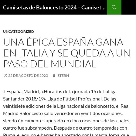
Buscar
Camisetas de Baloncesto 2024 – Camisetas NBA
SALTAR
AL
CONTENIDO
UNCATEGORIZED
UNA ÉPICA ESPAÑA GANA
EN ITALIA Y SE QUEDA A UN
PASO DEL MUNDIAL
22 DE AGOSTO DE 2023
ISTERN
↑ España, Madrid,. «Horarios de la jornada 15 de LaLiga
Santander 2018/19». Liga de Fútbol Profesional. De las
veintisiete ediciones de la Liga nacional de baloncesto, el Real
Madrid Baloncesto salió vencedor en veintidós ocasiones,
siendo únicamente superado en cinco ocasiones de las cuales
cuatro fue subcampeón. Después de cuatro temporadas con
Puma, el equipo eibarrés ha apostado por la marca Joma, que